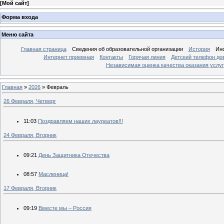
[
Мой сайт
]
Форма входа
Меню сайта
Главная страница
Сведения об образовательной организации
История
Ин
Интернет приемная
Контакты
Горячая линия
Детский телефон до
Независимая оценка качества оказания услуг
Главная
»
2026
»
Февраль
26 Февраля, Четверг
11:03
Поздравляем наших лауреатов!!!
24 Февраля, Вторник
09:21
День Защитника Отечества
08:57
Масленица!
17 Февраля, Вторник
09:19
Вместе мы – Россия