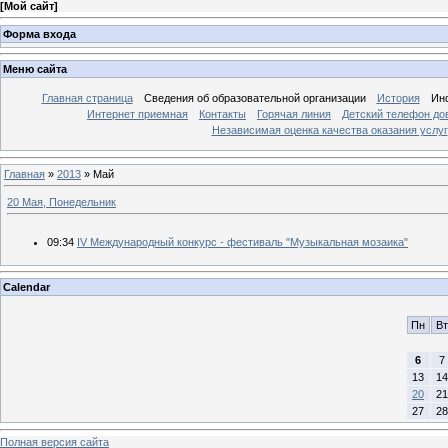
[
Мой сайт
]
Форма входа
Меню сайта
Главная страница
Сведения об образовательной организации
История
Ин
Интернет приемная
Контакты
Горячая линия
Детский телефон до
Независимая оценка качества оказания услуг
Главная
»
2013
»
Май
20 Мая, Понедельник
09:34
IV Международный конкурс - фестиваль "Музыкальная мозаика"
Calendar
Пн
Вт
6
7
13
14
20
21
27
28
Полная версия сайта