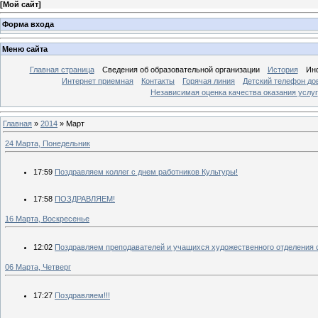
[
Мой сайт
]
Форма входа
Меню сайта
Главная страница
Сведения об образовательной организации
История
Ин
Интернет приемная
Контакты
Горячая линия
Детский телефон до
Независимая оценка качества оказания услуг
Главная
»
2014
»
Март
24 Марта, Понедельник
17:59
Поздравляем коллег с днем работников Культуры!
17:58
ПОЗДРАВЛЯЕМ!
16 Марта, Воскресенье
12:02
Поздравляем преподавателей и учащихся художественного отделения 
06 Марта, Четверг
17:27
Поздравляем!!!