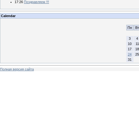
17:26
Поздравляем !!!
Calendar
Пн
Вт
3
4
10
11
17
18
24
25
31
Полная версия сайта